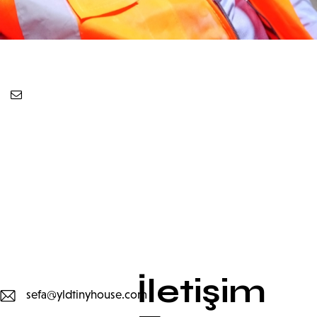
İletişim
sefa@yldtinyhouse.com
E-