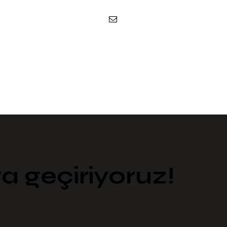
ta geçiriyoruz​!